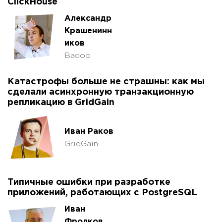
ClickHouse
Александр
Крашенинн
иков
Badoo
Катастрофы больше не страшны: как мы
сделали асинхронную транзакционную
репликацию в GridGain
Иван Раков
GridGain
Типичные ошибки при разработке
приложений, работающих с PostgreSQL
Иван
Фролков