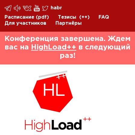
habr
Расписание
(pdf)
Тезисы
(++)
FAQ
Для участников
Партнёры
Конференция завершена. Ждем
вас на
HighLoad++
в следующий
раз!