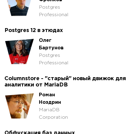
Postgres
Professional
Postgres 12 в этюдах
Олег
Бартунов
Postgres
Professional
Columnstore - "старый" новый движок для
аналитики от MariaDB
Роман
Ноздрин
MariaDB
Corporation
Обфускация баз данных