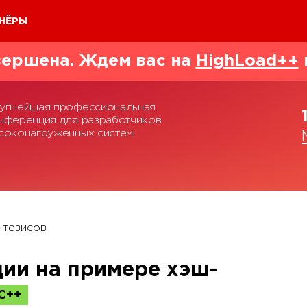
НЁРЫ
ершена. Ждем вас на
HighLoad++
упнейшая профессиональная
нференция для разработчиков
соконагруженных систем
 тезисов
ции на примере хэш-
С++