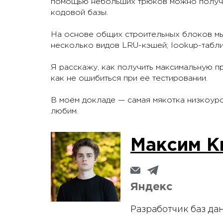
помощью небольших трюков можно получи
кодовой базы.
На основе общих строительных блоков м
несколько видов LRU-кэшей; lookup-таблиц
Я расскажу, как получить максимальную п
как не ошибиться при её тестировании.
В моём докладе — самая мякотка низкоуро
любим.
Максим К
Яндекс
Разработчик баз да