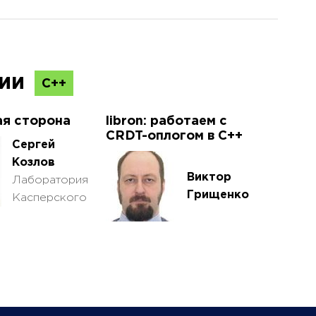
ции
С++
ая сторона
libron: работаем с
CRDT-оплогом в C++
Сергей
Козлов
Виктор
Лаборатория
Грищенко
Касперского