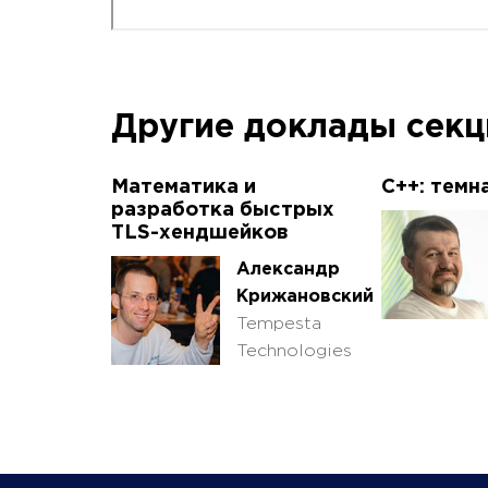
Другие доклады сек
Математика и
C++: темн
разработка быстрых
TLS-хендшейков
Александр
Крижановский
Tempesta
Technologies