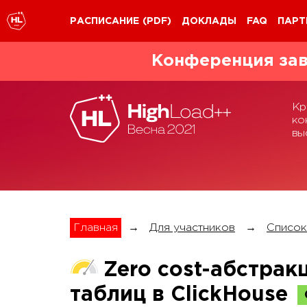
РАСПИСАНИЕ
(PDF)
ДОКЛАДЫ
FAQ
ПАРТ
Конференция зав
Кр
ко
вы
Главная
→
Для участников
→
Список
Zero cost-абстрак
таблиц в ClickHouse