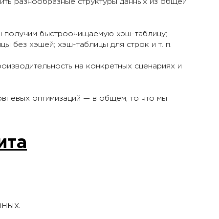
ть разнообразные структуры данных из общей
ы получим быстроочищаемую хэш-таблицу;
ы без хэшей; хэш-таблицы для строк и т. п.
роизводительность на конкретных сценариях и
вневых оптимизаций — в общем, то что мы
ита
нных.