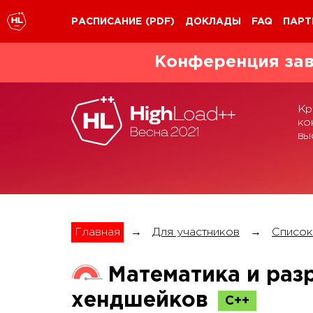
РАСПИСАНИЕ
(PDF)
ДОКЛАДЫ
FAQ
ПАРТ
Конференция зав
Кр
ко
вы
Главная
→
Для участников
→
Список
Математика и раз
хендшейков
С++