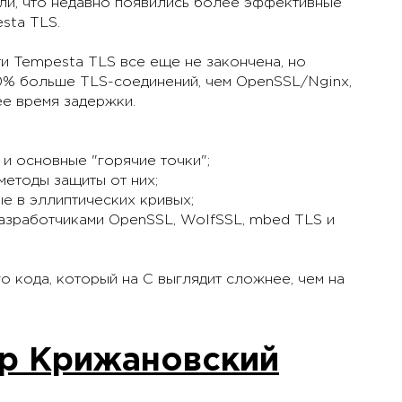
ли, что недавно появились более эффективные
sta TLS.
и Tempesta TLS все еще не закончена, но
0% больше TLS-соединений, чем OpenSSL/Nginx,
ее время задержки.
 и основные "горячие точки";
методы защиты от них;
е в эллиптических кривых;
разработчиками OpenSSL, WolfSSL, mbed TLS и
о кода, который на C выглядит сложнее, чем на
р Крижановский