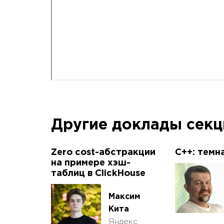
Другие доклады сек
Zero cost-абстракции
C++: темн
на примере хэш-
таблиц в ClickHouse
Максим
Кита
Яндекс