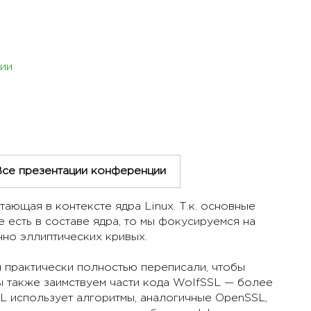
ии
Все презентации конференции
ающая в контексте ядра Linux. Т.к. основные
есть в составе ядра, то мы фокусируемся на
но эллиптических кривых.
 практически полностью переписали, чтобы
мы также заимствуем части кода WolfSSL — более
L использует алгоритмы, аналогичные OpenSSL,