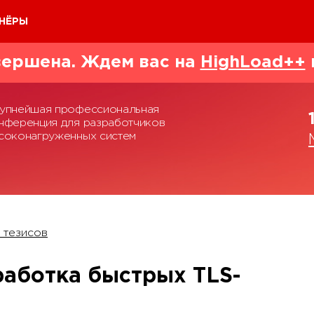
НЁРЫ
ершена. Ждем вас на
HighLoad++
упнейшая профессиональная
нференция для разработчиков
соконагруженных систем
 тезисов
работка быстрых TLS-