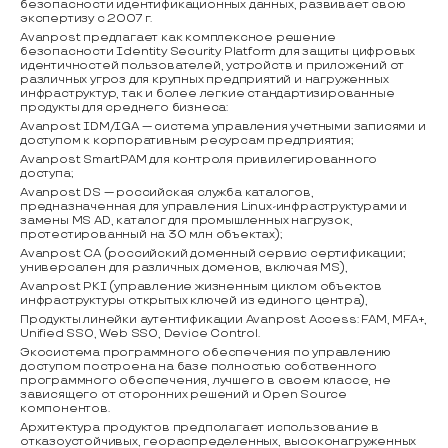
безопасности идентификационных данных, развивает свою
экспертизу с 2007 г.
Avanpost предлагает как комплексное решение
безопасности Identity Security Platform для защиты цифровых
идентичностей пользователей, устройств и приложений от
различных угроз для крупных предприятий и нагруженных
инфраструктур, так и более легкие стандартизированные
продукты для среднего бизнеса:
Avanpost IDM/IGA — система управления учетными записями и
доступом к корпоративным ресурсам предприятия;
Avanpost SmartPAM для контроля привилегированного
доступа;
Avanpost DS — российская служба каталогов,
предназначенная для управления Linux-инфраструктурами и
замены MS AD, каталог для промышленных нагрузок,
протестированный на 30 млн объектах);
Avanpost CA (российский доменный сервис сертификации;
универсален для различных доменов, включая MS),
Avanpost PKI (управление жизненным циклом объектов
инфраструктуры открытых ключей из единого центра),
Продукты линейки аутентификации Avanpost Access: FAM, MFA+,
Unified SSO, Web SSO, Device Control.
Экосистема программного обеспечения по управлению
доступом построена на базе полностью собственного
программного обеспечения, лучшего в своем классе, не
зависящего от сторонних решений и Open Source
компонентов.
Архитектура продуктов предполагает использование в
отказоустойчивых, геораспределенных, высоконагруженных