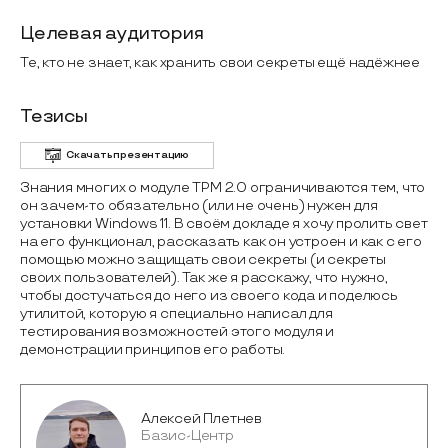
Целевая аудитория
Те, кто не знает, как хранить свои секреты ещё надёжнее
Тезисы
Скачать презентацию
Знания многих о модуле TPM 2.0 ограничиваются тем, что
он зачем-то обязательно (или не очень) нужен для
установки Windows 11. В своём докладе я хочу пролить свет
на его функционал, рассказать как он устроен и как с его
помощью можно защищать свои секреты (и секреты
своих пользователей). Так же я расскажу, что нужно,
чтобы достучаться до него из своего кода и поделюсь
утилитой, которую я специально написал для
тестирования возможностей этого модуля и
демонстрации принципов его работы.
Алексей Плетнев
Базис-Центр