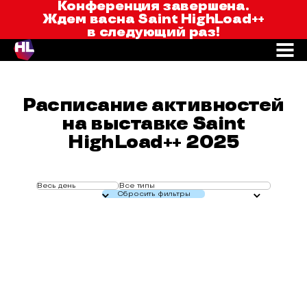
Saint HighLoad++
Конференция завершена.
Ждем вас
на Saint HighLoad++
в следующий раз!
Расписание активностей
на выставке Saint
HighLoad++ 2025
Весь день
Все типы
Сбросить фильтры