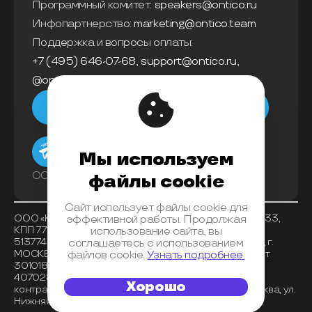
Программный комитет:
speakers@ontico.ru
Инфопартнерство:
marketing@ontico.team
Поддержка и вопросы оплаты:
+7 (495) 646-07-68
,
support@ontico.ru
,
@ontico_support
Мы в телеграм
Мы используем
ООО «Конференции Олега Бунина»
файлы cookie
Сайт использует файлы cookie для
ООО «Конференции Олега Бунина», ИНН 7733863233,
эффективной работы. Продолжая
КПП 771401001 , ОКВЭД 62.01, ОКПО 26117225, ОГРН
использование сайта, вы
5137746153518, Банк получателя АО «АЛЬФА-БАНК», г.
соглашаетесь с использованием
МОСКВА, БИК 044525593, корреспондентский счет
файлов cookie.
Узнать подробнее.
30101810200000000593, расчетный счет
40702810202720001072 , место нахождения
Хорошо
контрагента (индекс, регион, город) 125040, г. Москва, ул.
Нижняя, д. 14, стр. 7, оф. 08.