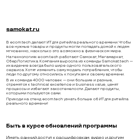
samokat.ru
В ecom.tech делают ИТ для ритейла реального времени. Чтобы
все нужные товары и продукты могли попадать домой к людям
мгновенно, насколько это возможно в физическом мире.
На технологиях ecom.tech работают Самокат, Мегамаркет,
СберЛогистика. Компания выросла из команды Samokat.tech —
их видение всегда было шире одного пользовательского
сервиса. Хотят изменить саму модель потребления, чтобы
люди по-другому относились к покупкам и своему времени.
В их команде 4000 человек — они большие и разные,
стремятся к technical excellence и business value, ценят
процессы и избегают закостенелости. Делают продукты,
которыми пользуются сами.
Приходи на стенд ecom.tech узнать больше об ИТ для ритейла
реального времени!
Быть в курсе обновлений программы
Иметь ранний доступ к расшифровкам, видео и другим