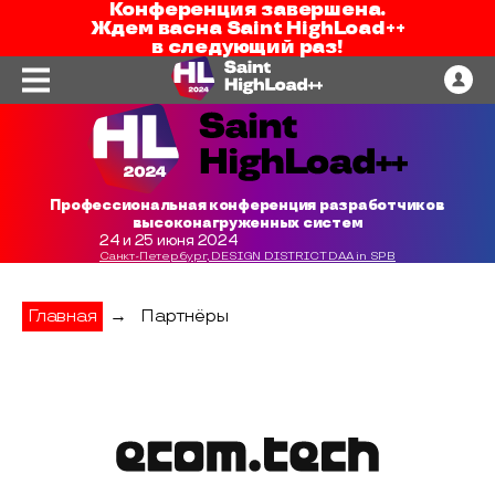
Конференция завершена.
Ждем вас
на
Saint HighLoad++
в следующий раз!
Профессиональная конференция разработчиков
высоконагруженных систем
24 и 25 июня 2024
Санкт-Петербург, DESIGN DISTRICT DAA in SPB
Главная
→
Партнёры
ecom.tech