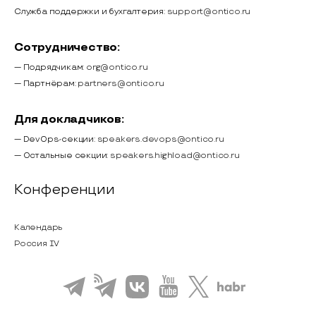
Служба поддержки и бухгалтерия:
support@ontico.ru
Сотрудничество:
— Подрядчикам:
org@ontico.ru
— Партнёрам:
partners@ontico.ru
Для докладчиков:
— DevOps-секции:
speakers.devops@ontico.ru
— Остальные секции:
speakers.highload@ontico.ru
Конференции
Календарь
Россия IV