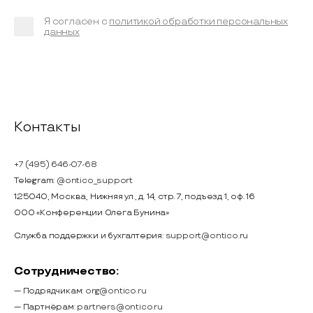
Я согласен с
политикой обработки персональных
данных
Контакты
+7 (495) 646-07-68
Telegram:
@ontico_support
125040, Москва, Нижняя ул., д. 14, стр. 7, подъезд 1, оф. 16
ООО «Конференции Олега Бунина»
Служба поддержки и бухгалтерия:
support@ontico.ru
Сотрудничество:
— Подрядчикам:
org@ontico.ru
— Партнёрам:
partners@ontico.ru