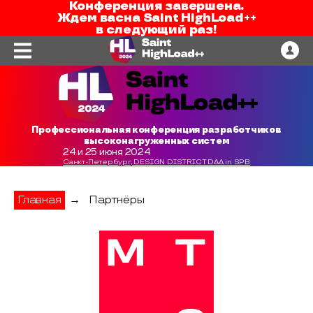
Конференция завершена.
Ждем вас
на
Saint HighLoad++
в следующий раз!
Профессиональная конференция разработчиков
высоконагруженных систем
24 и 25 июня 2024
Санкт-Петербург, DESIGN DISTRICT DAA in SPB
Главная
→
Партнёры
МТС