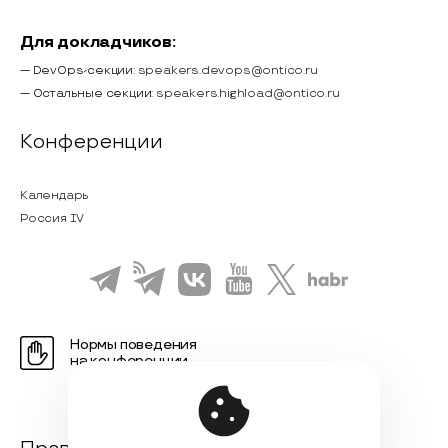
Для докладчиков:
— DevOps-секции:
speakers.devops@ontico.ru
— Остальные секции:
speakers.highload@ontico.ru
Конференции
Календарь
Россия IV
Нормы поведения
на конференции