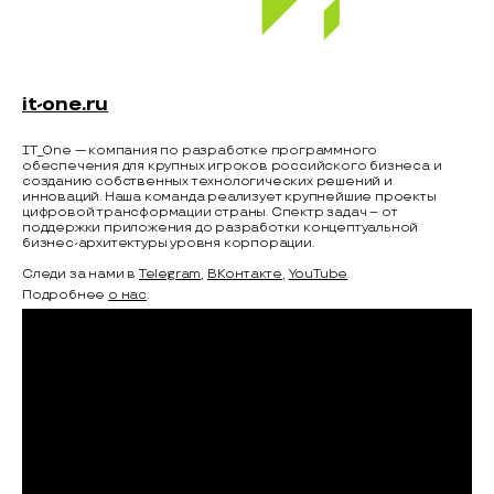
it-one.ru
IT_One — компания по разработке программного
обеспечения для крупных игроков российского бизнеса и
созданию собственных технологических решений и
инноваций. Наша команда реализует крупнейшие проекты
цифровой трансформации страны. Спектр задач – от
поддержки приложения до разработки концептуальной
бизнес-архитектуры уровня корпорации.
Следи за нами в
Telegram
,
ВКонтакте
,
YouTube
.
Подробнее
о нас
.