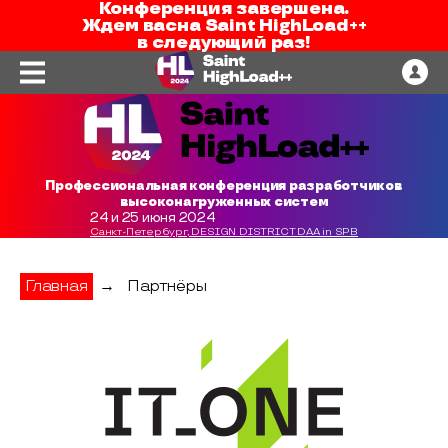
Конференция завершена.
Ждем вас
на
Saint HighLoad++
в следующий раз!
Профессиональная конференция разработчиков
высоконагруженных систем
24 и 25 июня 2024
Санкт-Петербург, DESIGN DISTRICT DAA in SPB
Главная
→
Партнёры
IT-ONE