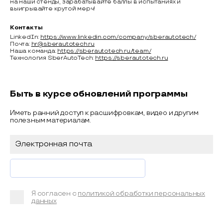
на наши стенды, зарабатывайте баллы в испытаниях и
выигрывайте крутой мерч!
Контакты
LinkedIn:
https://www.linkedin.com/company/sberautotech/
Почта:
hr@sberautotech.ru
Наша команда:
https://sberautotech.ru/team/
Технология SberAutoTech:
https://sberautotech.ru
Быть в курсе обновлений программы
Иметь ранний доступ к расшифровкам, видео и другим
полезным материалам.
Я согласен с
политикой обработки персональных
данных