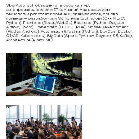
SberAutoTech объединяет в себе культуру
автопроизводителей и IT-компаний. Над развитием
технологии работает более 400 специалистов, основа
команды — разработчики: Self-driving technology (C++, ML/CV,
Python), Frontend (React/WebGL), Backend (Python, Dagster,
Airflow, Spark), Embedded (C, C++, FPGA), Mobile Development
(Flutter, Android), Automation & Testing (Python), DevOps (Docker,
CI/CD, Kubernetes), Big Data (Spark, PyArrow, Dagster, S3, Kafka),
Architecture (PlantUML).