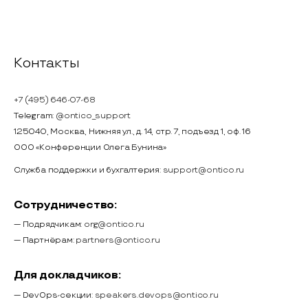
Контакты
+7 (495) 646-07-68
Telegram:
@ontico_support
125040, Москва, Нижняя ул., д. 14, стр. 7, подъезд 1, оф. 16
ООО «Конференции Олега Бунина»
Служба поддержки и бухгалтерия:
support@ontico.ru
Сотрудничество:
— Подрядчикам:
org@ontico.ru
— Партнёрам:
partners@ontico.ru
Для докладчиков:
— DevOps-секции:
speakers.devops@ontico.ru