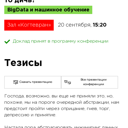
то дичь?
BigData и машинное обучение
Зал «Когтевран»
20 сентября,
15:20
Доклад принят в программу конференции
Тезисы
Все презентации
Скачать презентацию
конференции
Господа, возможно, вы еще не приняли это, но,
похоже, мы на пороге очередной абстракции, нам
предстоит пройти через отрицание, гнев, торг,
депрессию и принятие.
Настала пора абстрагировать инжиниринг данных