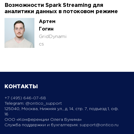
Возможности Spark Streaming для
аналитики данных в потоковом режиме
Артем
Гогин
GridDynami
cs
КОНТАКТЫ
+7 (495) 646-07-68
Telegram:
@ontico_support
125040, Москва, Нижняя ул., д. 14, стр. 7, подъезд 1, оф.
16
ООО «Конференции Олега Бунина»
Служба поддержки и бухгалтерия:
support@ontico.ru