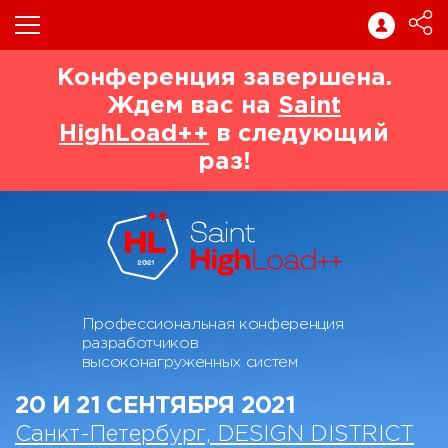
Конференция завершена.
Ждем вас на
Saint
HighLoad++
в следующий
раз!
Профессиональная конференция
разработчиков
высоконагруженных систем
20 И 21 СЕНТЯБРЯ 2021
Санкт-Петербург, DESIGN DISTRICT