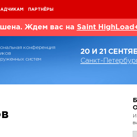
ЛАДЧИКАМ
ПАРТНЁРЫ
шена. Ждем вас на
Saint HighLoad
ональная конференция
20 И 21 СЕНТЯ
иков
руженных систем
Санкт-Петербур
Б
ов
И
в