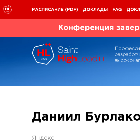
РАСПИСАНИЕ
(PDF)
ДОКЛАДЫ
FAQ
ДОК
Конференция завер
Професси
разработч
высоконаг
Даниил Бурлак
Яндекс