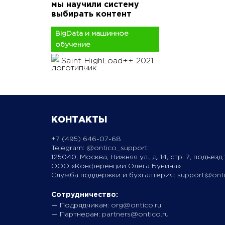
мы научили систему
выбирать контент
BigData и машинное
обучение
Saint HighLoad++ 2021
КОНТАКТЫ
+7 (495) 646-07-68
Telegram:
@ontico_support
125040, Москва, Нижняя ул., д. 14, стр. 7, подъезд 1
ООО «Конференции Олега Бунина»
Служба поддержки и бухгалтерия:
support@onti
Сотрудничество:
— Подрядчикам:
org@ontico.ru
— Партнерам:
partners@ontico.ru