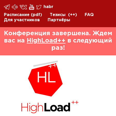
habr
Расписание
(pdf)
Тезисы
(++)
FAQ
Для участников
Партнёры
Конференция завершена. Ждем
вас на
HighLoad++
в следующий
раз!