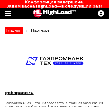
Конференция завершена.
Ждем вас
на
HighLoad++
в следующий раз!
Главная
→
Партнёры
Газпромбанк.Тех
gpbspace.ru
Газпромбанк.Тех — это цифровая датацентричная организация,
в центре которой человек. Наша команда создает классные