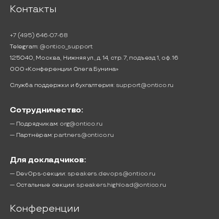
Контакты
+7 (495) 646-07-68
Telegram:
@ontico_support
125040, Москва, Нижняя ул., д. 14, стр. 7, подъезд 1, оф. 16
ООО «Конференции Олега Бунина»
Служба поддержки и бухгалтерия:
support@ontico.ru
Сотрудничество:
— Подрядчикам:
org@ontico.ru
— Партнёрам:
partners@ontico.ru
Для докладчиков:
— DevOps-секции:
speakers.devops@ontico.ru
— Остальные секции:
speakers.highload@ontico.ru
Конференции