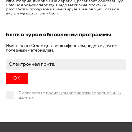
клиентоориентированные сервисы, развивает собственную
Data Science-экспертизу, внедряет гибкие практики
разработки продуктов и инвестирует в инновации. Главное
внутри — gazprombank.tech.
Быть в курсе обновлений программы
Иметь ранний доступ к расшифровкам, видео и другим
полезным материалам.
Я согласен с
политикой обработки персональных
данных