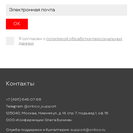
Я согласен с
политикой обработки персональных
данных
Контакты
+7 (495) 646-07-68
Telegram:
@ontico_support
125040, Москва, Нижняя ул., д. 14, стр. 7, подъезд 1, оф. 16
ООО «Конференции Олега Бунина»
Служба поддержки и бухгалтерия:
support@ontico.ru