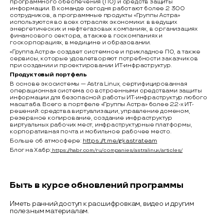
программного обеспечения (ПО) и средств защиты
информации. В команде сегодня работают более 2 300
сотрудников, а программные продукты «Группы Астра»
используются во всех отраслях экономики: в ведущих
энергетических и нефтегазовых компаниях, в организациях
финансового сектора, а также в госкомпаниях и
госкорпорациях, в медицине и образовании.
«Группа Астра» создает системное и прикладное ПО, а также
сервисы, которые удовлетворяют потребности заказчиков
при создании и проектировании ИТ-инфраструктур.
Продуктовый портфель
В основе экосистемы — Astra Linux, сертифицированная
операционная система со встроенными средствами защиты
информации для безопасной работы ИТ-инфраструктур любого
масштаба. Всего в портфеле «Группы Астра» более 22-х ИТ-
решений: средства виртуализации, управление доменом,
резервное копирование, создание инфраструктур
виртуальных рабочих мест, инфраструктурные платформы,
корпоративная почта и мобильное рабочее место.
Больше об атмосфере:
https://t.me/gkastrateam
Блог на Хабр:
https://habr.com/ru/companies/astralinux/articles/
Быть в курсе обновлений программы
Иметь ранний доступ к расшифровкам, видео и другим
полезным материалам.