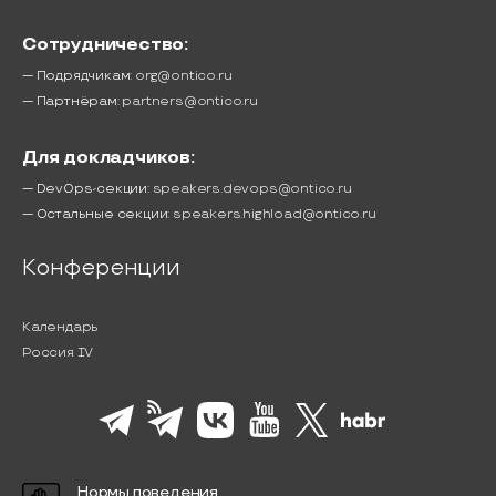
Сотрудничество:
— Подрядчикам:
org@ontico.ru
— Партнёрам:
partners@ontico.ru
Для докладчиков:
— DevOps-секции:
speakers.devops@ontico.ru
— Остальные секции:
speakers.highload@ontico.ru
Конференции
Календарь
Россия IV
Нормы поведения