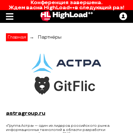
Конференция завершена.
Ждем вас
на
HighLoad++
в следующий раз!
Главная
→
Партнёры
Группа Астра
astragroup.ru
«Группа Астра» — один из лидеров российского рынка
информационных технологий в области разработки