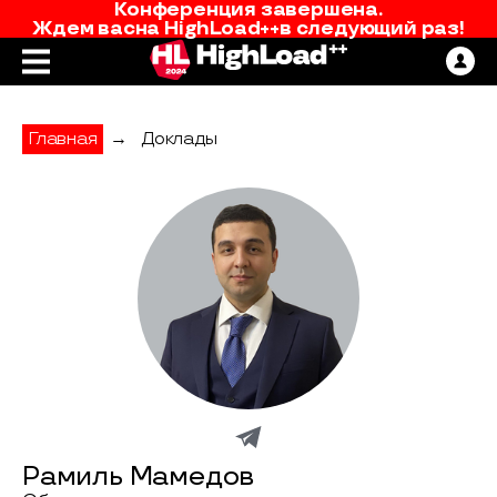
Конференция завершена.
Ждем вас
на
HighLoad++
в следующий раз!
Главная
→
Доклады
Рамиль Мамедов