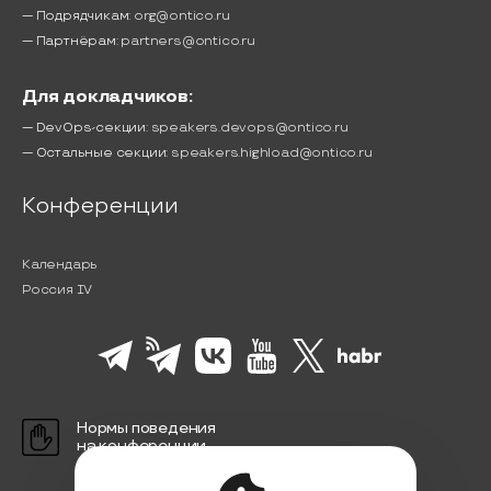
— Подрядчикам:
org@ontico.ru
— Партнёрам:
partners@ontico.ru
Для докладчиков:
— DevOps-секции:
speakers.devops@ontico.ru
— Остальные секции:
speakers.highload@ontico.ru
Конференции
Календарь
Россия IV
Нормы поведения
на конференции