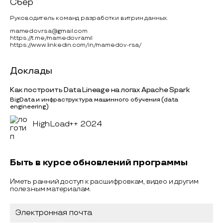
Сбер
Руководитель команд разработки витрин данных.
mamedov.rsa@gmail.com
https://t.me/mamedovramil
https://www.linkedin.com/in/mamedov-rsa/
Доклады
Как построить Data Lineage на логах Apache Spark
BigData и инфраструктура машинного обучения (data
engineering)
HighLoad++ 2024
Быть в курсе обновлений программы
Иметь ранний доступ к расшифровкам, видео и другим
полезным материалам.