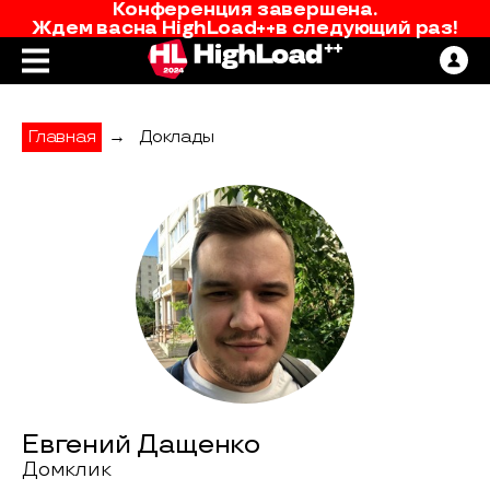
Конференция завершена.
Ждем вас
на
HighLoad++
в следующий раз!
Главная
→
Доклады
Евгений Дащенко
Домклик