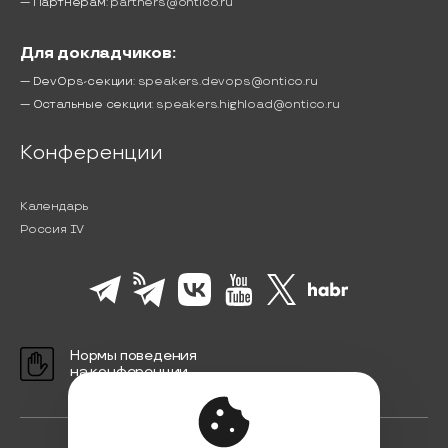
— Партнёрам:
partners@ontico.ru
Для докладчиков:
— DevOps-секции:
speakers.devops@ontico.ru
— Остальные секции:
speakers.highload@ontico.ru
Конференции
Календарь
Россия IV
Нормы поведения
на конференции