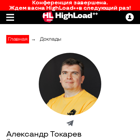
Конференция завершена.
Ждем вас
на
HighLoad++
в следующий раз!
Главная
→
Доклады
Александр Токарев