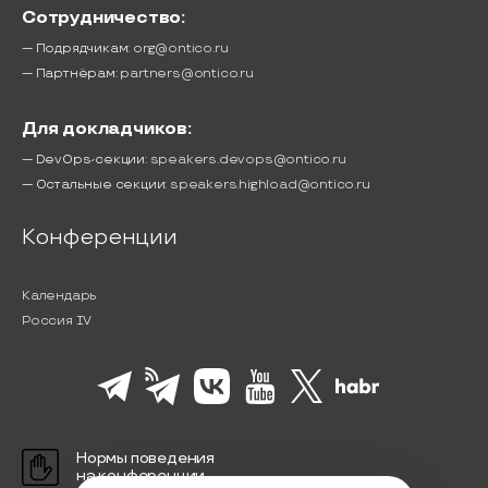
Сотрудничество:
— Подрядчикам:
org@ontico.ru
— Партнёрам:
partners@ontico.ru
Для докладчиков:
— DevOps-секции:
speakers.devops@ontico.ru
— Остальные секции:
speakers.highload@ontico.ru
Конференции
Календарь
Россия IV
Нормы поведения
на конференции