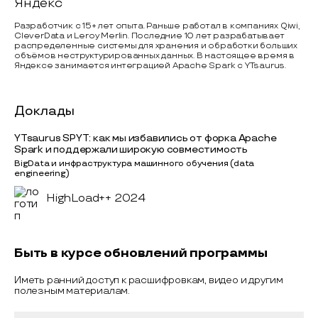
Яндекс
Разработчик с 15+ лет опыта. Раньше работал в компаниях Qiwi,
CleverData и Leroy Merlin. Последние 10 лет разрабатывает
распределенные системы для хранения и обработки больших
объёмов неструктурированных данных. В настоящее время в
Яндексе занимается интеграцией Apache Spark с YTsaurus.
Доклады
YTsaurus SPYT: как мы избавились от форка Apache
Spark и поддержали широкую совместимость
BigData и инфраструктура машинного обучения (data
engineering)
HighLoad++ 2024
Быть в курсе обновлений программы
Иметь ранний доступ к расшифровкам, видео и другим
полезным материалам.