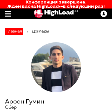
Конференция завершена.
Ждем вас
на
HighLoad++
в следующий раз!
Главная
→
Доклады
Арсен Гумин
Сбер