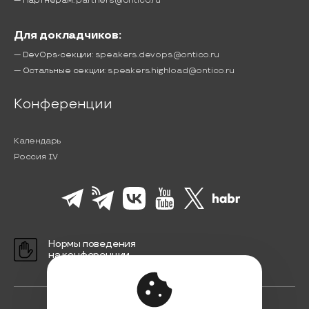
— Партнёрам:
partners@ontico.ru
Для докладчиков:
— DevOps-секции:
speakers.devops@ontico.ru
— Остальные секции:
speakers.highload@ontico.ru
Конференции
Календарь
Россия IV
Нормы поведения
на конференции