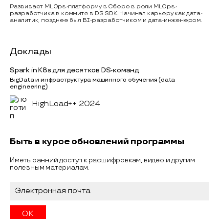
Развивает MLOps-платформу в Сбере в роли MLOps-
разработчика в коммите в DS SDK. Начинал карьеру как дата-
аналитик, позднее был BI-разработчиком и дата-инженером.
Доклады
Spark in K8s для десятков DS-команд
BigData и инфраструктура машинного обучения (data
engineering)
HighLoad++ 2024
Быть в курсе обновлений программы
Иметь ранний доступ к расшифровкам, видео и другим
полезным материалам.