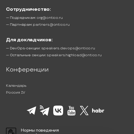
Сотрудничество:
— Подрядчикам:
org@ontico.ru
— Партнёрам:
partners@ontico.ru
Для докладчиков:
— DevOps-секции:
speakers.devops@ontico.ru
— Остальные секции:
speakers.highload@ontico.ru
Конференции
Календарь
Россия IV
Нормы поведения