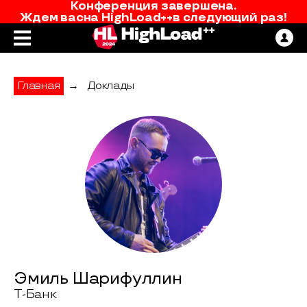
Конференция завершена.
Ждем вас
на
HighLoad++
в следующий раз!
Главная
→
Доклады
Эмиль Шарифуллин
Т-Банк