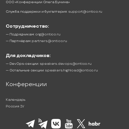
ООО «Конференции Олега Бунина»
Служба поддержки и бухгалтерия:
support@ontico.ru
Сотрудничество:
— Подрядчикам:
org@ontico.ru
— Партнёрам:
partners@ontico.ru
Для докладчиков:
— DevOps-секции:
speakers.devops@ontico.ru
— Остальные секции:
speakers.highload@ontico.ru
Конференции
Календарь
Россия IV