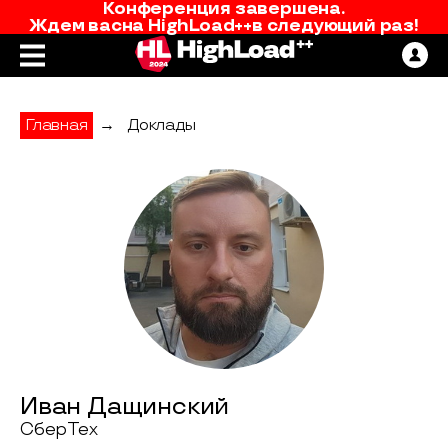
Конференция завершена.
Ждем вас
на
HighLoad++
в следующий раз!
Главная
→
Доклады
Иван Дащинский
СберТех