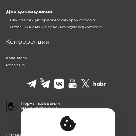
Для докладчиков:
— DevOps-секции:
speakers.devops@ontico.ru
— Остальные секции:
speakers.highload@ontico.ru
Конференции
Календарь
Россия IV
Нормы поведения
на конференции
Правовая информация