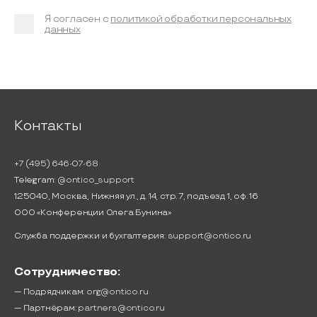
Я согласен с
политикой обработки персональных
данных
Контакты
+7 (495) 646-07-68
Telegram:
@ontico_support
125040, Москва, Нижняя ул., д. 14, стр. 7, подъезд 1, оф. 16
ООО «Конференции Олега Бунина»
Служба поддержки и бухгалтерия:
support@ontico.ru
Сотрудничество:
— Подрядчикам:
org@ontico.ru
— Партнёрам:
partners@ontico.ru