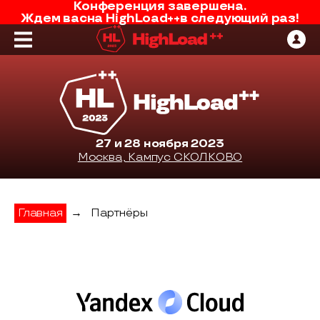
Конференция завершена.
Ждем вас
на
HighLoad++
в следующий раз!
27 и 28 ноября 2023
Москва, Кампус СКОЛКОВО
Главная
→
Партнёры
Яндекс