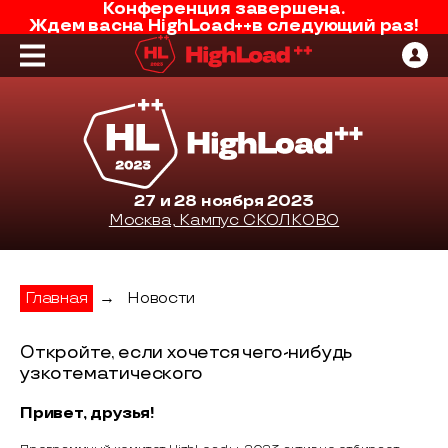
Конференция завершена.
Ждем вас
на
HighLoad++
в следующий раз!
27 и 28 ноября 2023
Москва, Кампус СКОЛКОВО
Главная
→
Новости
Откройте, если хочется чего-нибудь
узкотематического
Привет, друзья!