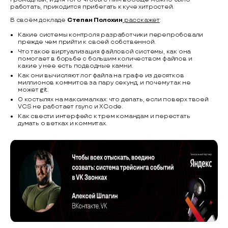
работать, приходится прибегать к куче хитростей.
В своём докладе
Степан Полохин
расскажет
:
Какие системы контроля разработчики перепробовали
прежде чем прийти к своей собственной.
Что такое виртуализация файловой системы, как она
помогает в борьбе с большим количеством файлов и
какие у нее есть подводные камни.
Как они вычисляют лог файла на графе из десятков
миллионов коммитов за пару секунд, и почему так не
может git.
О костылях на максималках: что делать, если поверх твоей
VCS не работает rsync и XCode.
Как свести интерфейс к трем командам и перестать
думать о ветках и коммитах.