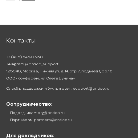
Контакты
+7 (495) 646-07-68
Telegram:
@ontico_support
125040, Москва, Нижняя ул., д. 14, стр. 7, подъезд 1, оф. 16
ООО «Конференции Олега Бунина»
Служба поддержки и бухгалтерия:
support@ontico.ru
Сотрудничество:
— Подрядчикам:
org@ontico.ru
— Партнёрам:
partners@ontico.ru
Для докладчиков: