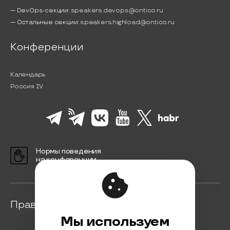
— DevOps-секции:
speakers.devops@ontico.ru
— Остальные секции:
speakers.highload@ontico.ru
Конференции
Календарь
Россия IV
Нормы поведения
на конференции
Правовая информация
Мы используем