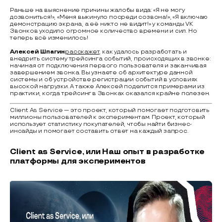
Раньше на выяснение причины жалобы вида: «Я не могу
дозвониться!», «Меня выкинуло посреди созвона!», «Я включаю
демонстрацию экрана, а её никто не видит!» у команды VK
Звонков уходило огромное количество времени и сил. Но
теперь всё изменилось!
Алексей Шпагин
расскажет
, как удалось разработать и
внедрить систему трейсинга событий, происходящих в звонке:
начиная от подключения первого пользователя и заканчивая
завершением звонка. Вы узнаете об архитектуре данной
системы и об устройстве регистрации событий в условиях
высокой нагрузки. А также Алексей поделится примерами из
практики, когда трейсинг в Звонках оказался крайне полезен.
Client As Service — это проект, который помогает подготовить
миллионы пользователей к экспериментам. Проект, который
использует статистику покупателей, чтобы найти бизнес-
инсайды и помогает составить ответ на каждый запрос.
Client as Service, или Наш опыт в разработке
платформы для экспериментов