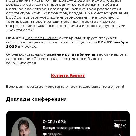
Программный комитет
HighLoad++ 2023
активно отбирает
доклады и составляет программу конференции, чтобы вы
могли со всех сторон разобрать аспекты веб-разработки,
архитектуры крупных проектов, баз данных и систем хранения,
DevOps и системного администрирования, нагрузочного
тестирования, эксплуатации крупных проектов и других
направлений, связанных с большими и высоконагруженными
IT-системами.
Спикеры
HighLoad++ 2023
экспериментируют, получают
классные результаты и готовы ими поделиться
27
и
28 ноября
2023
в Москве.
Очень рекомендуем
заранее купить билеты
, так как наш опыт
за последние 2 года показывает, что они быстро
заканчиваются.
Купить билет
Если вам не хватает узкотематических докладов, то вот они!
Доклады конференции