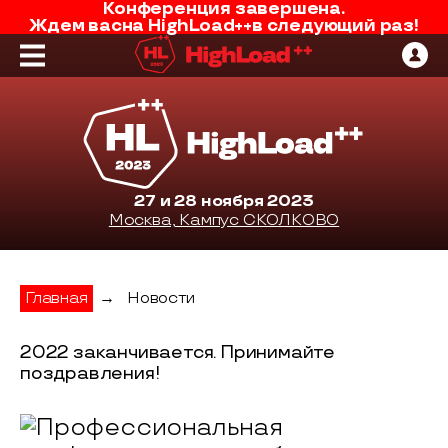
Конференция завершена.
Ждем вас
на
HighLoad++
в следующий раз!
27 и 28 ноября 2023
Москва, Кампус СКОЛКОВО
Главная
→
Новости
2022 заканчивается. Принимайте
поздравления!