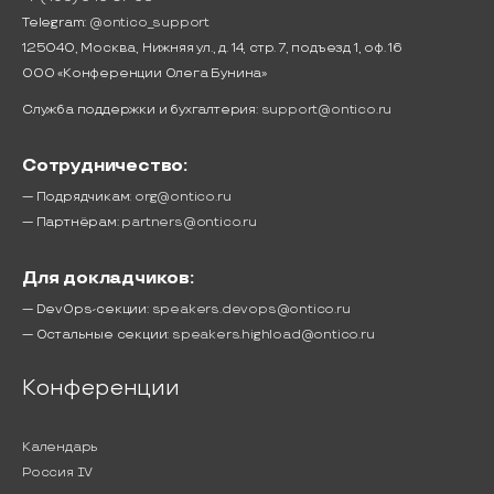
Telegram:
@ontico_support
125040, Москва, Нижняя ул., д. 14, стр. 7, подъезд 1, оф. 16
ООО «Конференции Олега Бунина»
Служба поддержки и бухгалтерия:
support@ontico.ru
Сотрудничество:
— Подрядчикам:
org@ontico.ru
— Партнёрам:
partners@ontico.ru
Для докладчиков:
— DevOps-секции:
speakers.devops@ontico.ru
— Остальные секции:
speakers.highload@ontico.ru
Конференции
Календарь
Россия IV