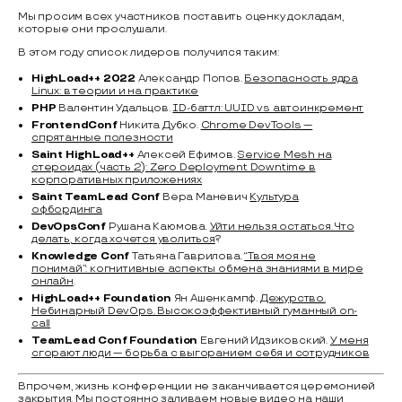
Мы просим всех участников поставить оценку докладам,
которые они прослушали.
В этом году список лидеров получился таким:
HighLoad++ 2022
Александр Попов.
Безопасность ядра
Linux: в теории и на практике
PHP
Валентин Удальцов.
ID-баттл: UUID vs автоинкремент
FrontendConf
Никита Дубко.
Chrome DevTools —
спрятанные полезности
Saint HighLoad++
Алексей Ефимов.
Service Mesh на
стероидах (часть 2): Zero Deployment Downtime в
корпоративных приложениях
Saint TeamLead Conf
Вера Маневич
Культура
офбординга
DevOpsConf
Рушана Каюмова.
Уйти нельзя остаться. Что
делать, когда хочется уволиться
?
Knowledge Conf
Татьяна Гаврилова.
“Твоя моя не
понимай”: когнитивные аспекты обмена знаниями в мире
онлайн
.
HighLoad++ Foundation
Ян Ашенкампф.
Дежурство.
Небинарный DevOps. Высокоэффективный гуманный on-
call
TeamLead Conf Foundation
Евгений Идзиковский.
У меня
сгорают люди — борьба с выгоранием себя и сотрудников
Впрочем, жизнь конференции не заканчивается церемонией
закрытия. Мы постоянно заливаем новые видео на наши