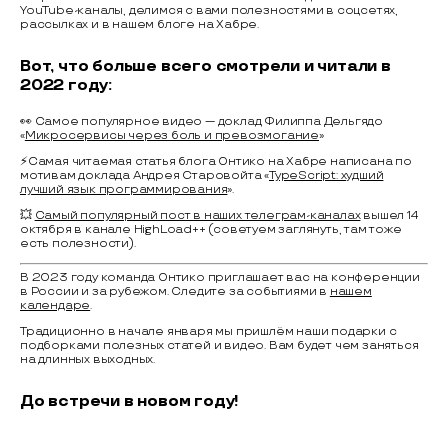
YouTube-каналы, делимся с вами полезностями в соцсетях,
рассылках и в нашем блоге на Хабре.
Вот, что больше всего смотрели и читали в
2022 году:
👀 Самое популярное видео — доклад Филиппа Дельгядо
«
Микросервисы через боль и превозмогание
»
⚡️Самая читаемая статья блога Онтико на Хабре написана по
мотивам доклада Андрея Старовойта «
TypeScript: худший
лучший язык программирования
».
💥
Самый популярный пост в наших телеграм-каналах
вышел 14
октября в канале HighLoad++ (советуем заглянуть, там тоже
есть полезности).
В 2023 году команда Онтико приглашает вас на конференции
в России и за рубежом. Следите за событиями в
нашем
календаре
.
Традиционно в начале января мы пришлём наши подарки с
подборками полезных статей и видео. Вам будет чем заняться
на длинных выходных.
До встречи в новом году!