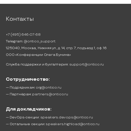
Контакты
+7 (495) 646-07-68
Telegram:
@ontico_support
125040, Москва, Нижняя ул., д. 14, стр. 7, подъезд 1, оф. 16
ООО «Конференции Олега Бунина»
Служба поддержки и бухгалтерия:
support@ontico.ru
Сотрудничество:
— Подрядчикам:
org@ontico.ru
— Партнёрам:
partners@ontico.ru
Для докладчиков:
— DevOps-секции:
speakers.devops@ontico.ru
— Остальные секции:
speakers.highload@ontico.ru