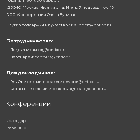
Telegram:
@ontico_support
125040, Москва, Нижняя ул., д. 14, стр. 7, подъезд 1, оф. 16
ООО «Конференции Олега Бунина»
Служба поддержки и бухгалтерия:
support@ontico.ru
Сотрудничество:
— Подрядчикам:
org@ontico.ru
— Партнёрам:
partners@ontico.ru
Для докладчиков:
— DevOps-секции:
speakers.devops@ontico.ru
— Остальные секции:
speakers.highload@ontico.ru
Конференции
Календарь
Россия IV