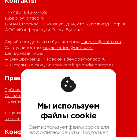
Контакты
+7 (495) 646-07-68
support@ontico.ru
125040, Москва, Нижняя ул., д. 14, стр. 7, подъезд 1, оф. 16
ООО «Конференции Олега Бунина»
Служба поддержки и бухгалтерия:
support@ontico.ru
Сотрудничество:
organization@ontico.ru
Для докладчиков:
— DevOps-секции:
speakers.devops@ontico.ru
— Остальные секции:
speakers.highload@ontico.ru
Правовая информация
Публичная оферта
Соглашение на обработку персональных данных
Политика обработки персональных данных
Мы используем
Лицензионный договор с Автором
файлы cookie
Контентная политика конференции
Сайт использует файлы cookie для
Конференции
эффективной работы. Продолжая