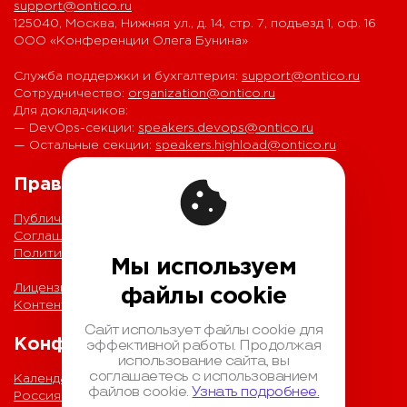
support@ontico.ru
125040, Москва, Нижняя ул., д. 14, стр. 7, подъезд 1, оф. 16
ООО «Конференции Олега Бунина»
Служба поддержки и бухгалтерия:
support@ontico.ru
Сотрудничество:
organization@ontico.ru
Для докладчиков:
— DevOps-секции:
speakers.devops@ontico.ru
— Остальные секции:
speakers.highload@ontico.ru
Правовая информация
Публичная оферта
Соглашение на обработку персональных данных
Политика обработки персональных данных
Мы используем
Лицензионный договор с Автором
файлы cookie
Контентная политика конференции
Сайт использует файлы cookie для
Конференции
эффективной работы. Продолжая
использование сайта, вы
соглашаетесь с использованием
Календарь
файлов cookie.
Узнать подробнее.
Россия IV