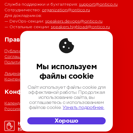
Служба поддержки и бухгалтерия:
support@ontico.ru
Сотрудничество:
organization@ontico.ru
Для докладчиков:
— DevOps-секции:
speakers.devops@ontico.ru
— Остальные секции:
speakers.highload@ontico.ru
Правовая информация
Публичная оферта
Соглашение на обработку персональных данных
Политика обработки персональных данных
Мы используем
Лицензионный договор с Автором
файлы cookie
Контентная политика конференции
Сайт использует файлы cookie для
Конференции
эффективной работы. Продолжая
использование сайта, вы
соглашаетесь с использованием
Календарь
файлов cookie.
Узнать подробнее.
Россия IV
Хорошо
НОРМЫ ПОВЕДЕНИЯ
НА КОНФЕРЕНЦИИ