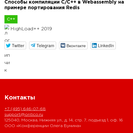
Способы компиляции C/C++ в Webassembly на
примере портирования Redis
С++
HighLoad++ 2019
Twitter
Telegram
Вконтакте
LinkedIn
Контакты
+7 (495) 646-07-68
support@ontico.ru
125040, Москва, Нижняя ул., д. 14, стр. 7, подъезд 1, оф. 16
ООО «Конференции Олега Бунина»