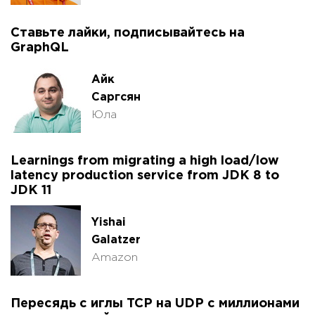
Ставьте лайки, подписывайтесь на
GraphQL
Айк
Саргсян
Юла
Learnings from migrating a high load/low
latency production service from JDK 8 to
JDK 11
Yishai
Galatzer
Amazon
Пересядь с иглы TCP на UDP с миллионами