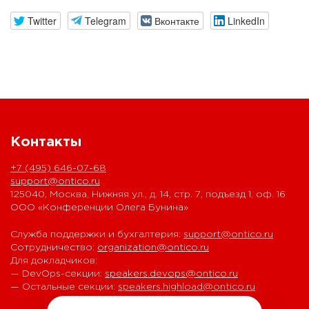
Twitter
Telegram
Вконтакте
LinkedIn
Контакты
+7 (495) 646-07-68
support@ontico.ru
125040, Москва, Нижняя ул., д. 14, стр. 7, подъезд 1, оф. 16
ООО «Конференции Олега Бунина»
Служба поддержки и бухгалтерия:
support@ontico.ru
Сотрудничество:
organization@ontico.ru
Для докладчиков:
— DevOps-секции:
speakers.devops@ontico.ru
— Остальные секции:
speakers.highload@ontico.ru