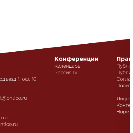
Конференции
Прав
Календарь
Публи
Россия IV
Публич
одъезд 1, оф. 16
Согла
Полит
t@ontico.ru
Лицен
Конте
Нормы
o.ru
ntico.ru