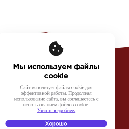
овая информация
чная оферта конференции
Мы используем файлы
ная оферта на покупку видеозаписей
cookie
шение на обработку персональных данных
ика обработки персональных данных
Сайт использует файлы cookie для
эффективной работы. Продолжая
зионный договор с Автором
использование сайта, вы соглашаетесь с
нтная политика конференции
использованием файлов cookie.
 поведения для конференции
Узнать подробнее.
Хорошо