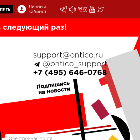
Личный
пить
кабинет
 следующий раз!
support@ontico.ru
@ontico_support
+7 (495) 646-0768