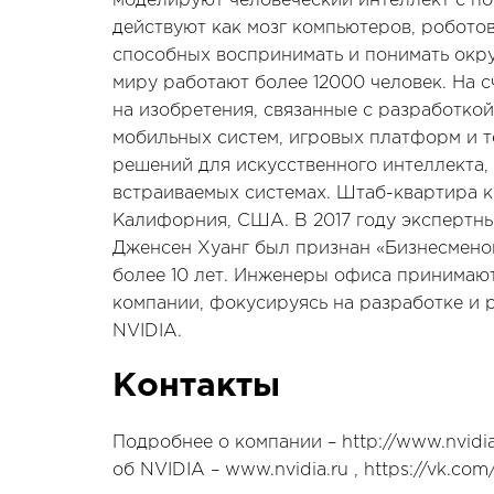
моделируют человеческий интеллект с п
действуют как мозг компьютеров, робото
способных воспринимать и понимать окр
миру работают более 12000 человек. На 
на изобретения, связанные с разработко
мобильных систем, игровых платформ и т
решений для искусственного интеллекта,
встраиваемых системах. Штаб-квартира к
Калифорния, США. В 2017 году экспертн
Дженсен Хуанг был признан «Бизнесмено
более 10 лет. Инженеры офиса принимают
компании, фокусируясь на разработке и
NVIDIA.
Контакты
Подробнее о компании – http://www.nvidia.
об NVIDIA – www.nvidia.ru , https://vk.com/