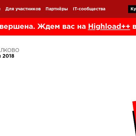
Q
Для участников
Партнёры
IT-сообщества
Ку
вершена. Ждем вас на
Highload++
в
КОЛКОВО
я 2018