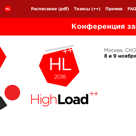
Расписание
(pdf)
Тезисы
(++)
Премия
FA
Конференция за
Москва, С
8 и 9 ноябр