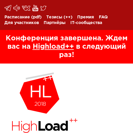
Расписание
(pdf)
Тезисы
(++)
Премия
FAQ
Для участников
Партнёры
IT-сообщества
Конференция завершена. Ждем
вас на
Highload++
в следующий
раз!