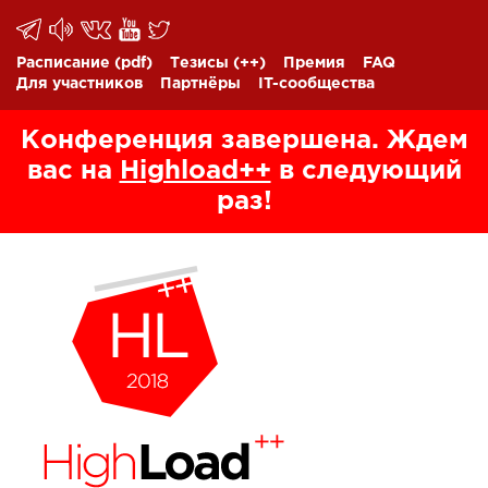
Расписание
(pdf)
Тезисы
(++)
Премия
FAQ
Для участников
Партнёры
IT-сообщества
Конференция завершена. Ждем
вас на
Highload++
в следующий
раз!