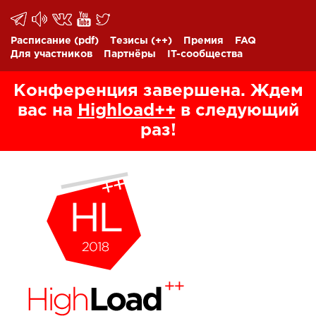
Расписание
(pdf)
Тезисы
(++)
Премия
FAQ
Для участников
Партнёры
IT-сообщества
Конференция завершена. Ждем
вас на
Highload++
в следующий
раз!