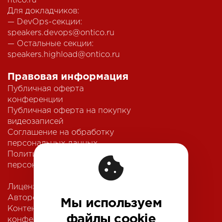
ntico.ru
Для докладчиков:
— DevOps-секции:
speakers.devops@ontico.ru
— Остальные секции:
speakers.highload@ontico.ru
Правовая информация
Публичная оферта
конференции
Публичная оферта на покупку
видеозаписей
Соглашение на обработку
персональных данных
Политика обработки
персональных данных
Лицензионный договор с
Автором
Мы используем
Контентная политика
файлы cookie
конференции