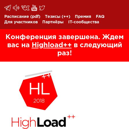
Расписание
(pdf)
Тезисы
(++)
Премия
FAQ
Для участников
Партнёры
IT-сообщества
Конференция завершена. Ждем
вас на
Highload++
в следующий
раз!