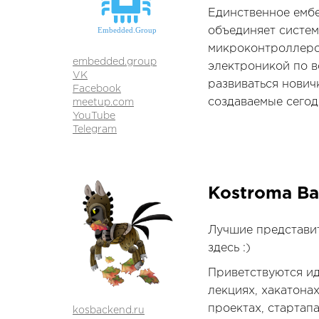
Единственное емб
объединяет систе
микроконтроллеро
embedded.group
электроникой по в
VK
развиваться нович
Facebook
создаваемые сегод
meetup.com
YouTube
Telegram
Kostroma B
Лучшие представи
здесь :)
Приветствуются ид
лекциях, хакатона
проектах, стартапа
kosbackend.ru