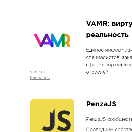
VAMR: вирт
реальность
Единое информаци
специалистов, зака
сферах виртуально
отраслей.
vamr.ru
Facebook
PenzaJS
PenzaJS сообществ
Проводиим собстве