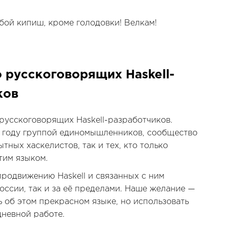
бой кипиш, кроме голодовки! Велкам!
 русскоговорящих Haskell-
ков
усскоговорящих Haskell-разработчиков.
4 году группой единомышленников, сообщество
тных хаскелистов, так и тех, кто только
тим языком.
родвижению Haskell и связанных с ним
России, так и за её пределами. Наше желание —
ь об этом прекрасном языке, но использовать
дневной работе.