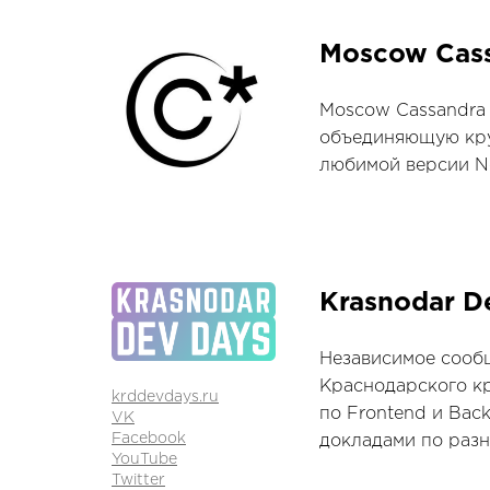
Moscow Cassa
Moscow Cassandra 
объединяющую кру
любимой версии No
Krasnodar D
Независимое сооб
Краснодарского кр
krddevdays.ru
по Frontend и Bac
VK
Facebook
докладами по раз
YouTube
Twitter