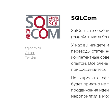
SQLCom
SqlCom это сообще
разработчиков баз
У нас вы найдете 
sqlcom.ru
переводы статей н
Gitter
компетентные сове
Twitter
опытом. Все очен
присоединяйтесь!
Цель проекта - сф
будет приятно не т
продвижения идеи 
мероприятия в Мос