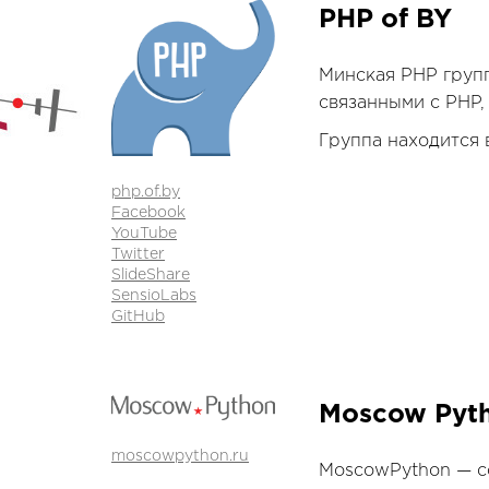
PHP of BY
Минская PHP групп
связанными с PHP,
Группа находится 
php.of.by
Facebook
YouTube
Twitter
SlideShare
SensioLabs
GitHub
Moscow Pyt
moscowpython.ru
MoscowPython — со