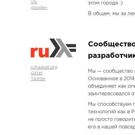
VK
этом городе :)
google+
В общем, мы за лю
Сообщество
разработчи
ruhaskell.org
Мы — сообщество р
Gitter
Основанное в 201
Twitter
объединяет как опы
заинтересовался э
Мы способствуем п
технологий как в 
не просто говорит
его в нашей повсе