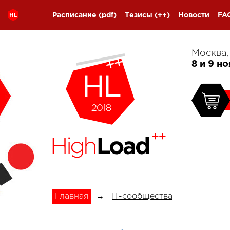
Расписание
(pdf)
Тезисы
(++)
Новости
FA
Москва
8 и 9 н
Главная
→
IT-сообщества