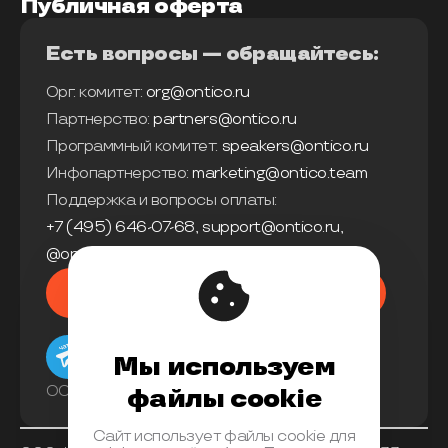
Публичная оферта
Есть вопросы — обращайтесь:
Орг. комитет:
org@ontico.ru
Партнерство:
partners@ontico.ru
Программный комитет:
speakers@ontico.ru
Инфопартнерство:
marketing@ontico.team
Поддержка и вопросы оплаты:
+7 (495) 646-07-68
,
support@ontico.ru
,
@ontico_support
Мы в телеграм
Мы используем
ООО «Конференции Олега Бунина»
файлы cookie
Сайт использует файлы cookie для