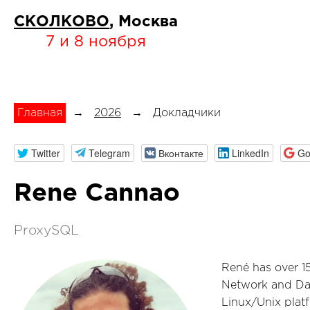
СКОЛКОВО
, Москва
7 и 8 ноября
Главная
→
2026
→
Докладчики
Twitter
Telegram
Вконтакте
LinkedIn
Go
Rene Cannao
ProxySQL
René has over 15
Network and Dat
Linux/Unix platf