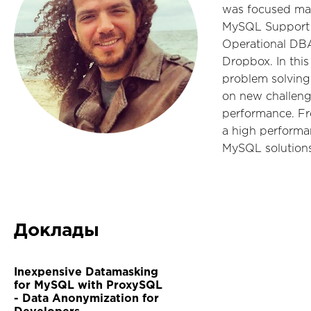
was focused mai
MySQL Support E
Operational DB
Dropbox. In this
problem solving
on new challenge
performance. Fr
a high performan
MySQL solutions
Доклады
Inexpensive Datamasking
for MySQL with ProxySQL
- Data Anonymization for