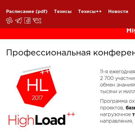
Расписание
(pdf)
Тезисы
Тезисы++
Новости
Hi
Профессиональная конферен
11-я ежегодн
2 700 участн
обмен знания
тысячи и мил
Программа ох
проектов,
баз
нагрузочное
направления,