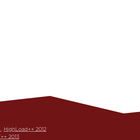
4
,
HighLoad++ 2012
++ 2013