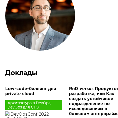
Доклады
Low-code-биллинг для
RnD versus Продукто
private cloud
разработка, или Как
создать устойчивое
Архитектура в DevOps,
подразделение по
DevOps для CTO
исследованиям в
большом энтерпрайз
DevOpsConf 2022