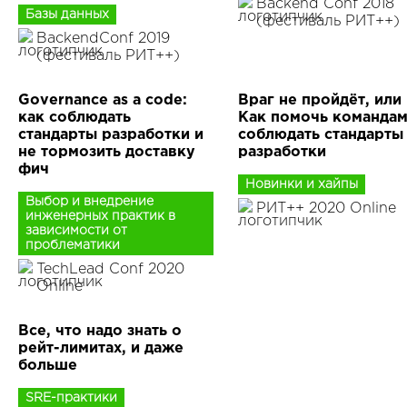
Backend Conf 2018
Базы данных
(фестиваль РИТ++)
BackendConf 2019
(фестиваль РИТ++)
Governance as a code:
Враг не пройдёт, или
как соблюдать
Как помочь команда
стандарты разработки и
соблюдать стандарты
не тормозить доставку
разработки
фич
Новинки и хайпы
Выбор и внедрение
РИТ++ 2020 Online
инженерных практик в
зависимости от
проблематики
TechLead Conf 2020
Online
Все, что надо знать о
рейт-лимитах, и даже
больше
SRE-практики