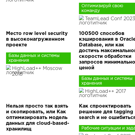
Оптимизируй свою
команду
TeamLead Conf 202
Место row level security
100500 способов
в высоконагруженном
кэширования в Oracl
проекте
Database, или как
достичь максимально
Базы данных и системы
скорости обработки
хранения
запросов минимальн
ценой
HighLoad++ Moscow
2018
Базы данных и системы
хранения
HighLoad++ 2017
Нельзя просто так взять
Как спроектировать
и скопировать, или Как
решение для tagging
оптимизировать модель
search и не ошибитьс
данных для cloud-based-
Рабочие ситуации и зад
хранилищ