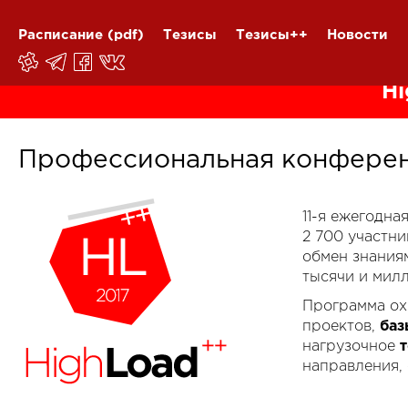
Расписание
(pdf)
Тезисы
Тезисы++
Новости
Hi
Профессиональная конферен
11-я ежегодн
2 700 участн
обмен знания
тысячи и мил
Программа ох
проектов,
баз
нагрузочное
направления,