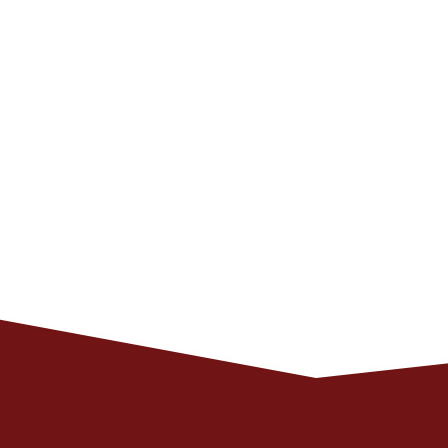
Программный комит
Органи
Почтовый адрес для о
125040, г.Москва, ул.Нижняя, д
125040, Москва, Н
‭Ирина Мат
Публичная оферта 
Публичная оферта на персональную т
Соглашение на обработку персональных да