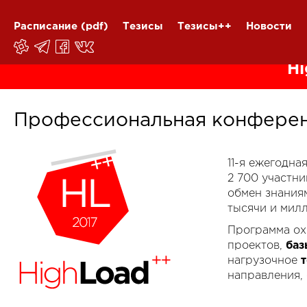
Расписание
(pdf)
Тезисы
Тезисы++
Новости
Hi
Профессиональная конферен
11-я ежегодн
2 700 участн
обмен знания
тысячи и мил
Программа ох
проектов,
баз
нагрузочное
направления,