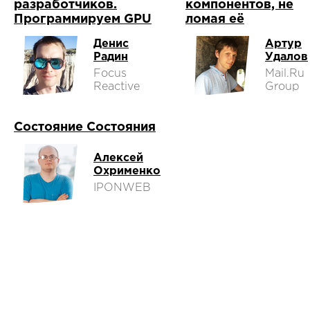
разработчиков.
компонентов, не
Программируем GPU
ломая её
Денис
Артур
Радин
Удалов
Focus
Mail.Ru
Reactive
Group
Состояние Состояния
Алексей
Охрименко
IPONWEB