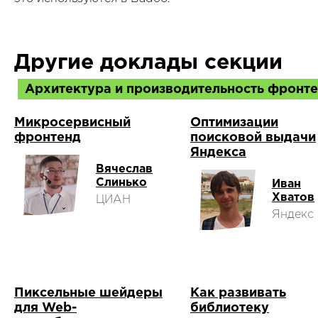
Другие доклады секции
Архитектура и производительность фронт
Микросервисный
Оптимизации
фронтенд
поисковой выдачи
Яндекса
Вячеслав
Слинько
Иван
Хватов
ЦИАН
Яндекс
Пиксельные шейдеры
Как развивать
для Web-
библиотеку