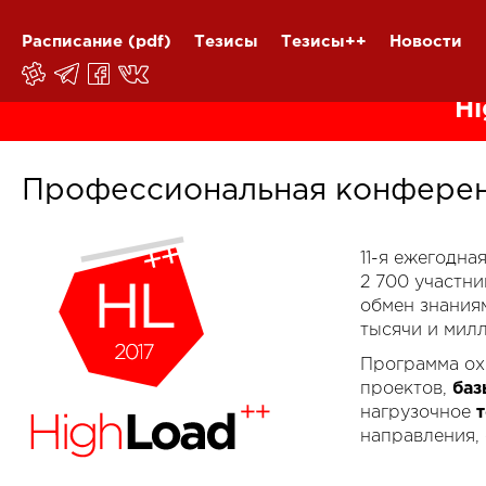
Расписание
(pdf)
Тезисы
Тезисы++
Новости
Hi
Профессиональная конферен
11-я ежегодн
2 700 участн
обмен знания
тысячи и мил
Программа ох
проектов,
баз
нагрузочное
направления,