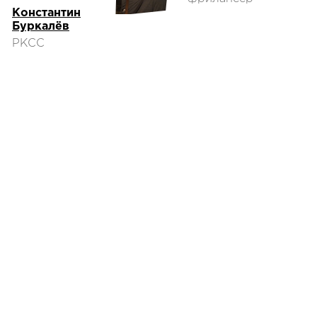
Константин
Буркалёв
РКСС