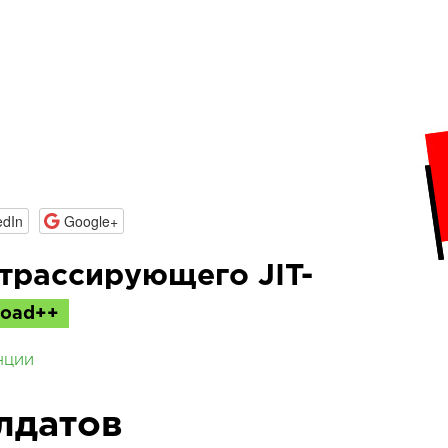
edIn
Google+
трассирующего JIT-
Load++
нции
лдатов