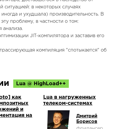
ой ситуацией: в некоторых случаях
 иногда и ухудшала) производительность. В
эту проблему, в частности о том:
я анализа.
оптимизации JIT-компилятора и заставив его
а трассирующая компиляция "спотыкается" об
ции
Lua @ HighLoad++
to] как
Lua в нагруженных
омпозитных
телеком-системах
ожений и
ментация на
Дмитрий
Борисов
фрилансер