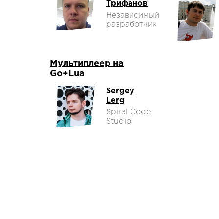
Трифанов
Независимый
разработчик
Мультиплеер на
Go+Lua
Sergey
Lerg
Spiral Code
Studio