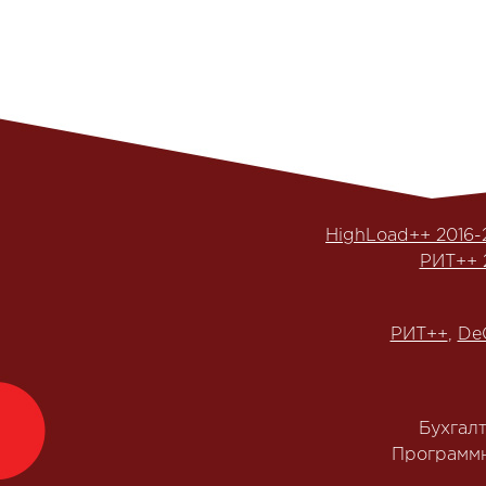
HighLoad++ 2016-
РИТ++ 
РИТ++
,
De
Бухгал
Программн