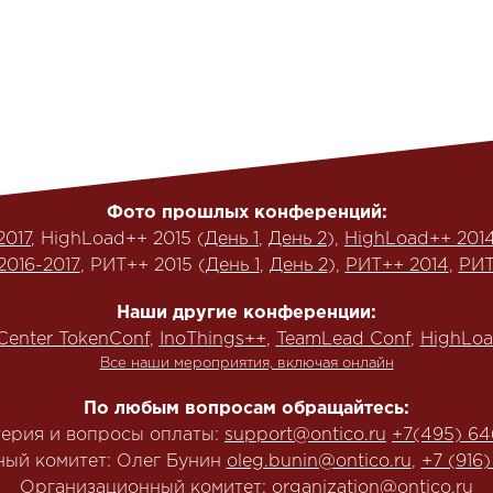
Фото прошлых конференций:
2017
, HighLoad++ 2015 (
День 1
,
День 2
),
HighLoad++ 201
2016-2017
, РИТ++ 2015 (
День 1
,
День 2
),
РИТ++ 2014
,
РИТ
Наши другие конференции:
Center TokenConf
,
InoThings++
,
TeamLead Conf
,
HighLoa
Все наши мероприятия, включая онлайн
По любым вопросам обращайтесь:
терия и вопросы оплаты:
support@ontico.ru
+7(495) 64
ый комитет: Олег Бунин
oleg.bunin@ontico.ru
,
+7 (916
Организационный комитет:
organization@ontico.ru