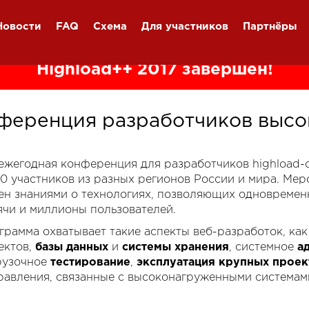
Новости
FAQ
Схема
Для участников
Партнёры
Highload++ 2017 завершён!
ференция разработчиков высо
я ежегодная конференция для разработчиков highload
00 участников из разных регионов России и мира. Ме
ен знаниями о технологиях, позволяющих одновремен
ячи и миллионы пользователей.
грамма охватывает такие аспекты веб-разработок, ка
ектов,
базы данных
и
системы хранения
, системное
а
рузочное
тестирование
,
эксплуатация крупных проек
равления, связанные с высоконагруженными системам