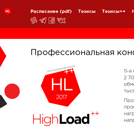
Расписание
(pdf)
Тезисы
Тезисы++
Профессиональная кон
11-
2 7
обм
тыс
Про
про
наг
нап