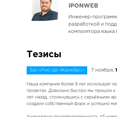
IPONWEB
Инженер-программис
разработкой и подд
компилятора языка 
Тезисы
Зал «Рио-де-Жанейро»
7 ноября,
Наша компания более 9 лет использует яз
проектах. Довольно быстро мы пришли к 
лет назад, столкнувшись с серьёзными а
создали собственный форк и успешно миг
Анализируя производительность JIT-комп