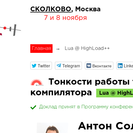
СКОЛКОВО
, Москва
7 и 8 ноября
Главная
→
Lua @ HighLoad++
Twitter
Telegram
Вконтакте
Link
Тонкости работы 
компилятора
Lua @ High
Доклад принят в Программу конфере
Антон Со