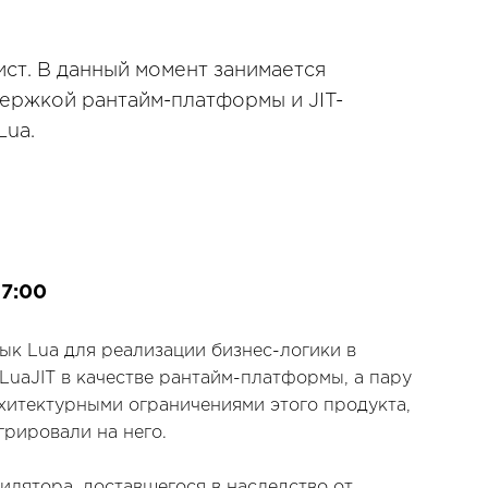
т. В данный момент занимается
ержкой рантайм-платформы и JIT-
Lua.
17:00
ык Lua для реализации бизнес-логики в
LuaJIT в качестве рантайм-платформы, а пару
рхитектурными ограничениями этого продукта,
рировали на него.
илятора, доставшегося в наследство от