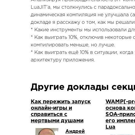
LuaJIT'а, мы столкнулись с парадоксальн
динамическая компиляция не улучшала (а
докладе я расскажу о том, как мы решали 
* Какие инструменты мы использовали дл
* Как выиграть 10%, отключив некоторые 
компилировать меньше, но лучше.
* Как выиграть ещё 10% в ситуации, когд
архитектуру приложения.
Другие доклады сек
Как пережить запуск
WAMP[-pro
онлайн-игры и
основа к
справиться с
SOA-прил
мертвыми душами
его импле
Lua
Андрей