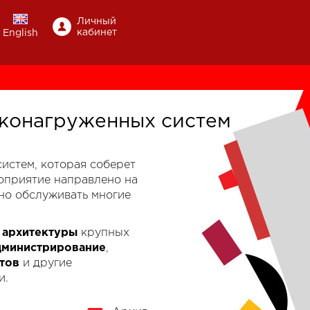
Личный
кабинет
English
конагруженных систем
-систем, которая соберет
роприятие направлено на
но обслуживать многие
к
архитектуры
крупных
дминистрирование
,
тов
и другие
и.