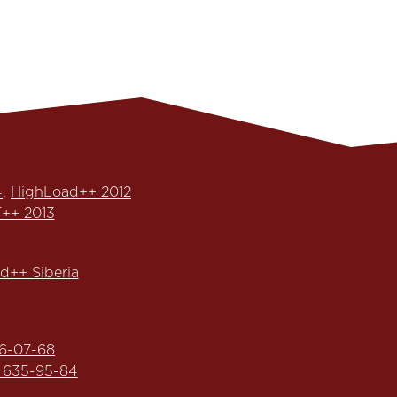
4
,
HighLoad++ 2012
++ 2013
d++ Siberia
6-07-68
) 635-95-84