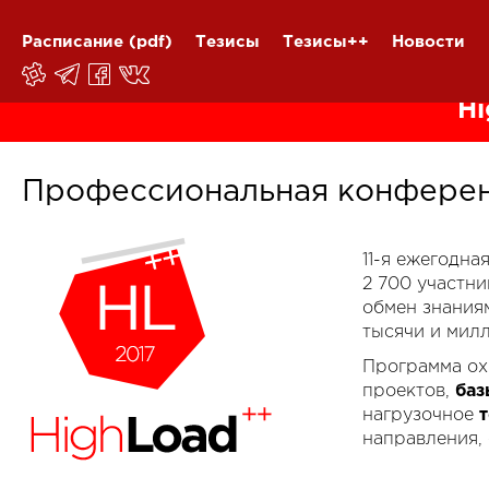
Расписание
(pdf)
Тезисы
Тезисы++
Новости
Hi
Профессиональная конферен
11-я ежегодн
2 700 участн
обмен знания
тысячи и мил
Программа ох
проектов,
баз
нагрузочное
направления,