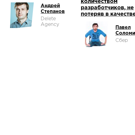
количеством
Андрей
разработчиков, не
Степанов
потеряв в качеств
Delete
Agency
Павел
Солом
Сбер