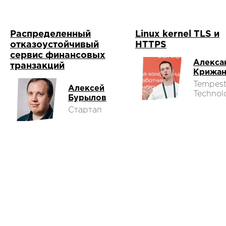
Распределенный
Linux kernel TLS и
отказоустойчивый
HTTPS
сервис финансовых
Алекса
транзакций
Крижан
Tempes
Алексей
Technol
Бурылов
Стартап