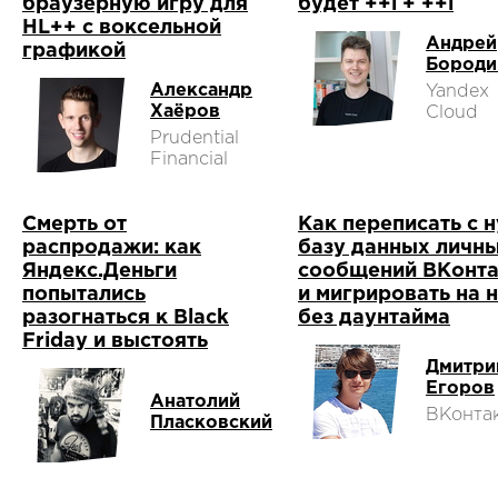
браузерную игру для
будет ++i + ++i
HL++ с воксельной
Андрей
графикой
Бороди
Александр
Yandex
Хаёров
Cloud
Prudential
Financial
Смерть от
Как переписать с 
распродажи: как
базу данных личн
Яндекс.Деньги
сообщений ВКонта
попытались
и мигрировать на 
разогнаться к Black
без даунтайма
Friday и выстоять
Дмитри
Егоров
Анатолий
ВКонта
Пласковский