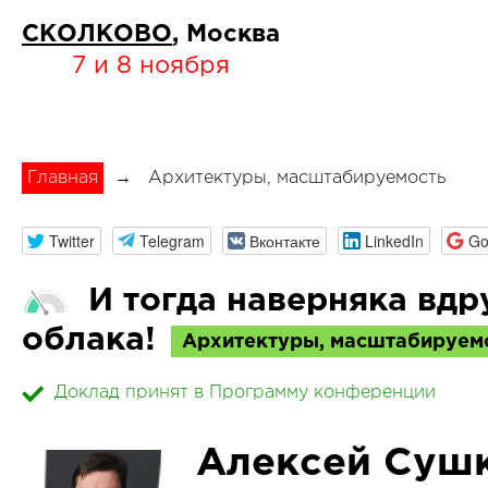
СКОЛКОВО
, Москва
7 и 8 ноября
Главная
→
Архитектуры, масштабируемость
Twitter
Telegram
Вконтакте
LinkedIn
Go
И тогда наверняка вдр
облака!
Архитектуры, масштабируем
Доклад принят в Программу конференции
Aлексей Суш