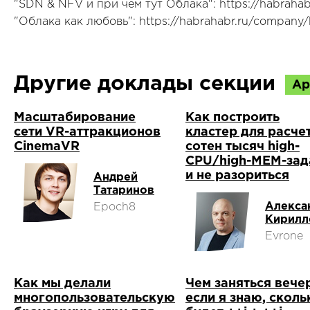
"SDN & NFV и при чем тут Облака": https://habrahab
"Облака как любовь": https://habrahabr.ru/company/b
Другие доклады секции
Ар
Масштабирование
Как построить
сети VR-аттракционов
кластер для расче
CinemaVR
сотен тысяч high-
CPU/high-MEM-зад
и не разориться
Андрей
Татаринов
Алекса
Epoch8
Кирилл
Evrone
Как мы делали
Чем заняться вече
многопользовательскую
если я знаю, сколь