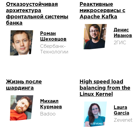
Отказоустойчивая
Реактивные
архитектура
микросервисы с
фронтальной системы
Apache Kafka
банка
Денис
Роман
Иванов
Шеховцов
2ГИС
Сбербанк-
Технологии
Жизнь после
High speed load
шардинга
balancing from the
Linux Kernel
Михаил
Курмаев
Laura
Garcia
Badoo
Zevenet