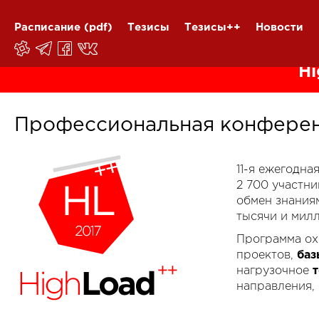
Расписание
(pdf)
Тезисы
Тезисы++
Новости
Hi
Профессиональная конферен
11-я ежегодн
2 700 участн
обмен знания
тысячи и мил
Программа ох
проектов,
баз
нагрузочное
направления,