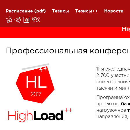
Расписание
(pdf)
Тезисы
Тезисы++
Новости
Hi
Профессиональная конферен
11-я ежегодн
2 700 участн
обмен знания
тысячи и мил
Программа ох
проектов,
баз
нагрузочное
направления,