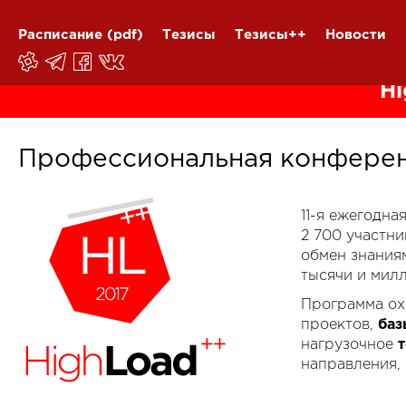
Расписание
(pdf)
Тезисы
Тезисы++
Новости
Hi
Профессиональная конферен
11-я ежегодн
2 700 участн
обмен знания
тысячи и мил
Программа ох
проектов,
баз
нагрузочное
направления,