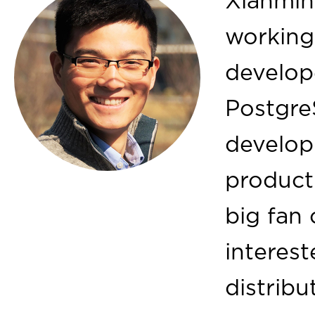
Xianmin
working
develop
Postgre
develop
product
big fan
interes
distrib