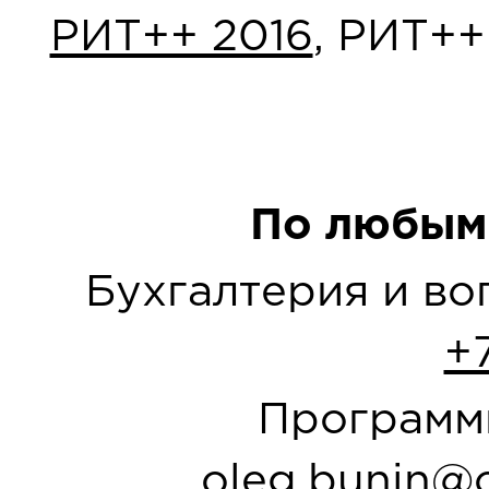
РИТ++ 2016
, РИТ++
По любым
Бухгалтерия и в
+
Программн
oleg.bunin@o