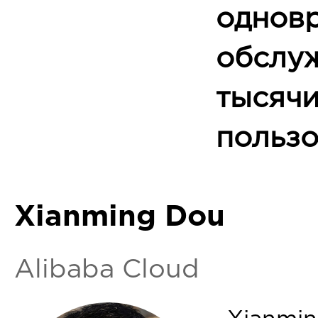
однов
обслу
тысяч
пользо
Xianming Dou
Alibaba Cloud