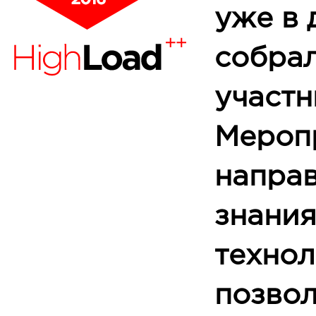
уже в 
собра
участн
Мероп
направ
знания
технол
позво