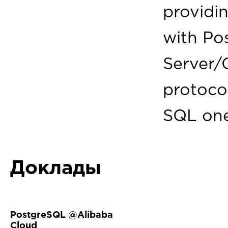
providi
with P
Server/
protocol
SQL one
Доклады
PostgreSQL @Alibaba
Cloud