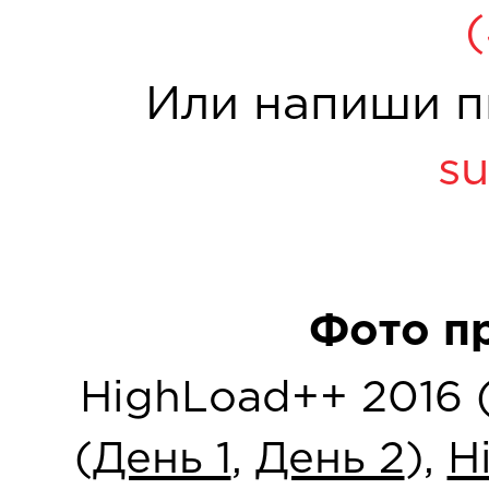
Или напиши п
su
Фото п
HighLoad++ 2016 
(
День 1
,
День 2
),
H