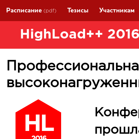
Расписание
Тезисы
Участникам
(pdf)
HighLoad++ 2016
Профессиональна
высоконагруженн
Конфе
прошла