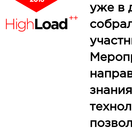
уже в 
собра
участн
Мероп
направ
знания
технол
позво