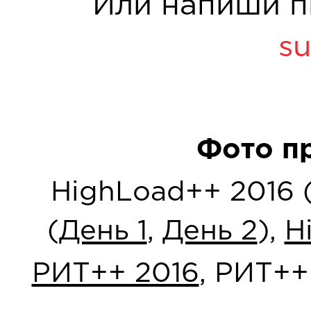
Или напиши п
su
Фото п
HighLoad++ 2016 
(
День 1
,
День 2
),
H
РИТ++ 2016
, РИТ++