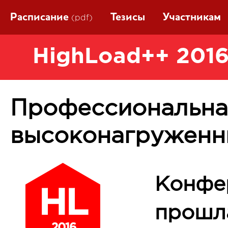
Расписание
Тезисы
Участникам
(pdf)
HighLoad++ 2016
Профессиональна
высоконагруженн
Конфе
прошла