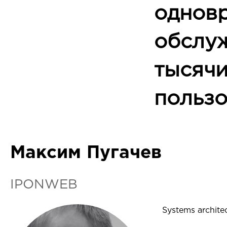
однов
обслу
тысяч
пользо
Максим Пугачев
IPONWEB
Systems archit